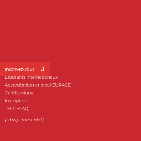
Inscrivez-vous
Polytech INTL
Étudiants Internationaux
Accréditation et label EURACE
Certifications
Inscription
TEF/TEFAQ
[sibwp_form id=1]